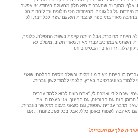
ת. אלף, מתוך זה שהעברית היא חלק מהעולם היהודי. אי אפשר
יהדות על כל גווניה, מהיהדות הכי חילונית עד ליהדות הכי
יר בהרבה מאוד בתי ספר, שעברית היא גם שפה לכל דבר, ולכן
 לא הייתה מדוברת, אבל הייתה קיימת בשפת התפילה. כלומר,
הודית, השתמש במרכיב עברי מאוד, מאוד חשוב. מעולם לא
יקון שלו… זהו הדבר הבסיס ביותר.
ברית בו הייתה מאוד מינימלית, ובשלב מסוים החלטתי שאני
תה העלייה הרוסית הגדולה, מישהי ישבה לידי ואמרה לי, “אתה רוצה לבוא ללמד עברית
כל הרומן הזה עם ההוראה, עם החינוך. אני בעצם חי את
ם כשאני מדבר עברית שוטפת, וגם כשאני בעצם מתקשר בעברית,
 גם מאהבה לשפות באופן כללי, אבל בכל זאת, ציונות … אם
טוריה שלך עם העברית?