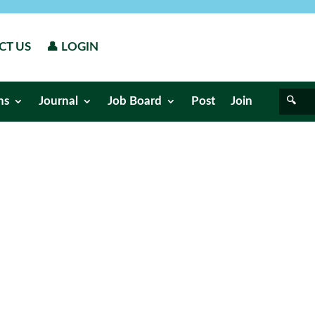
CT US
👤 LOGIN
ns
Journal
Job Board
Post
Join