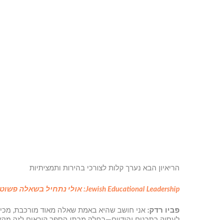
הריאיון הבא נערך קלות לצורכי בהירות ותמציתיות
Jewish Educational Leadership: אולי נתחיל בשאלה פשוטה מאוד. למה זה חשוב שיהודי בתפוצות ילמד עברית, ואיך זה משפיע על חייו?
פביו רדק:
אני חושב שהיא באמת שאלה מאוד מורכבת, מכיוו
לעסוק בתכנים יהודיים—בחלק מבתי הספר קוראים לזה מקצו