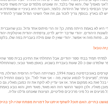
אני מאמין” שלי, והוא שלי בלבד, זה שאנחנו מלמדים עברית משתי סיבו
 הבסיסי ביותר של היהדות. כלומר, העברית היא בעיניי זו שמאחדת את ה
ש לנו בארץ. בנוסף, צריך לזכור גם, וזה אולי השינוי הגדול שצריך להחד
 היא לא באמת הייתה מתה, כן? זה הרי מיתוס אחד גדול. נכון שהעברית
בלשונות היהודים. יהודי שדיבר יידיש, לדינו, צרפתית-יהודית ואיטלקית-י
ים… פחות מזה אי אפשר. יהודי שאין לו שום מילה בעברית בפה שלו, בלקס
זה נובע?
ה למדתי תמיד בבתי ספר יהודיים, אבל התחלתי את התיכון בבית ספר שהע
ברסיטה בארץ, הלכתי ללמוד לשון עברית.
מה שקרה זה שבאחד הקורסים באוניברסיטה בשנת 1994, כשהיי
אמרתי, “מציעים לי לנסוע עכשיו, מה – אני אגיד לא?”. וכך בעצם התחיל 
 בכל זאת בא ממקום אחר. אז אני עדיין לא לוקח את זה כמובן מאליו, ג
ובן מאליו. ולכן הקשר הרגשי הזה הוא מאוד, מאוד חזק, והוא נובע באמת
ל מניעים או כל מיני מרכיבים פוליטיים, הציונות שאנחנו גדלנו עליה.
שנו בחיים. האם תוכל לשתף איתנו על דמויות מפתח שהיו לך בהיס