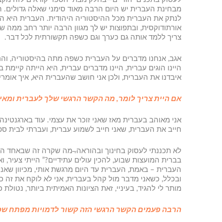
מבחינת העברית יש היום הרבה מאוד סימני שאלה גדולים. ה”
לנתק את העברית מכל ההיסטוריה היהודית. העברית היא הערך
אורתודוקסית, ובתפוצות יש לך מגוון הרבה יותר רחב ממה שי
צריך ללמד אותה גם כערך וגם כשפה תקשורתית לכל דבר.
אגב, אנחנו מדברים על העברית כשפה מתה בהיסטוריה, והרי
היינו הוגים עברית, היינו מדברים עברית, היא הייתה קיימת 
איבדנו את העברית, ולכן אני חושב שהעברית היא, איך אומר
אם היית צריך לומר, מה הקשר הרגשי שלך לעברית ומאין 
אני מאוהב בעברית מאז שאני זוכר את עצמי. עוד בארגנטינ
חייב את העברית, שאני חייב לשמוע עברית, ועברתי לבית ספר שלמדנו שם כ-20 שעות בעברית בשבוע. באופן מאוד טבעי, כשהתחלתי ללמוד באוני
לא תכננתי לעסוק בחינוך ובהוראה
.
בברית המועצות שבוע, להכין עולים עתידיים?” הייתי צעיר, ו
העברית – באמת, העברית עד היום מרגשת אותי, מכיוון שאני
ובכלל, כשאני מדבר מול קהל בעברית, אני לא לוקח את זה כמ
מותר לי להגיד, בעיניי, זאת הציונות האמיתית ביותר, נטולת כ
הרבה פעמים הקשר הרגשי הזה קשור לדמויות מפתח שפג